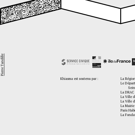
Pierre Tandille
Khiasma est soutenu par :
La Régio
Le Dépar
Seine-
La DRAC 
La Ville d
La Ville d
La Mairie
Paris Hab
La Fonda