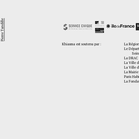
Pierre Tandille
Khiasma est soutenu par :
La Régio
Le Dépar
Seine-
La DRAC 
La Ville d
La Ville d
La Mairie
Paris Hab
La Fonda