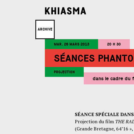
ARCHIVE
MAR. 26 MARS 2013
20 H 30
SÉANCES PHANTO
PROJECTION
dans le cadre du 
SÉANCE SPÉCIALE DANS
Projection du film
THE RA
(Grande Bretagne, 64’16 »,