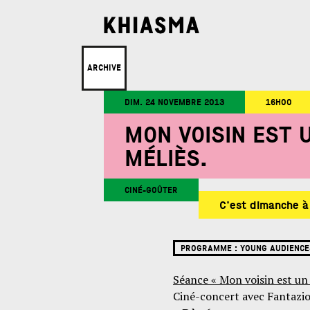
ARCHIVE
DIM. 24 NOVEMBRE 2013
16H00
MON VOISIN EST 
MÉLIÈS.
CINÉ-GOÛTER
C'est dimanche 
PROGRAMME :
YOUNG AUDIENCE
Séance « Mon voisin est un 
Ciné-concert avec Fantazi