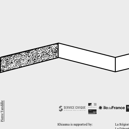
Pierre Tandille
Khiasma is supported by:
La Régio
Le Dépar