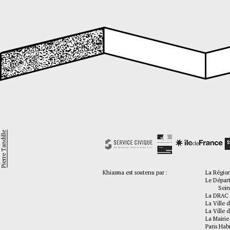
Pierre Tandille
Khiasma est soutenu par :
La Régio
Le Dépar
Seine-
La DRAC 
La Ville d
La Ville d
La Mairie
Paris Hab