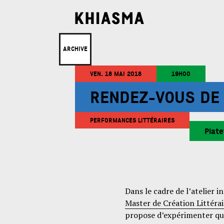
ARCHIVE
VEN. 18 MAI 2018
19H00
RENDEZ-VOUS DE 
PERFORMANCES LITTÉRAIRES
Plat
Dans le cadre de l’atelier i
Master de Création Littérai
propose d’expérimenter que