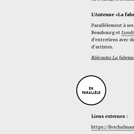
L’Antenne «La fa
Parallèlement à s
Beaubourg et
Lund
d’entretiens avec de
d’artistes.
Réécoutez La fabriq
EN
PARALLÈLE
Liens externes :
https://livschulma