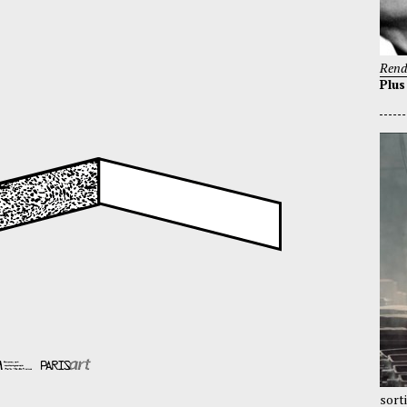
Rend
Plus
sort