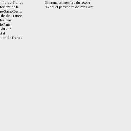
n Île-de-France
Khiasma est membre du réseau
tement de la
TRAM et partenaire de Paris-Art.
Saint-Denis
 Île-de-France
des Lilas
de Paris
e du 20è
itat
tion de France