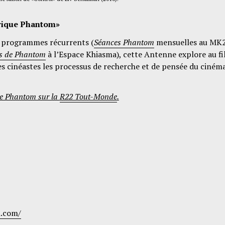
brique Phantom»
es programmes récurrents (
Séances Phantom
mensuelles au MK
is
de Phantom
à l’Espace Khiasma), cette Antenne explore au fi
s cinéastes les processus de recherche et de pensée du ciném
ue Phantom sur la
R22 Tout-Monde
.
n.com/