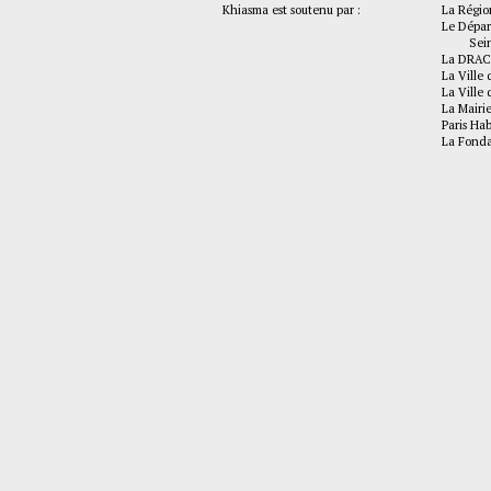
Khiasma est soutenu par :
La Régio
Le Dépar
Seine-
La DRAC
La Ville 
La Ville 
La Mairi
Paris Hab
La Fonda