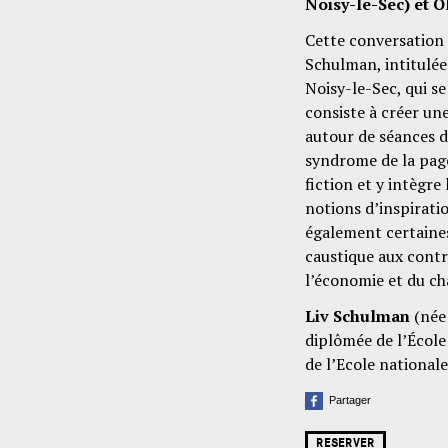
Noisy-le-Sec) et O
Cette conversation p
Schulman, intitulée
Noisy-le-Sec, qui se
consiste à créer une
autour de séances d
syndrome de la page
fiction et y intègre 
notions d’inspiration
également certaines
caustique aux contr
l’économie et du c
Liv Schulman
(née 
diplômée de l’École
de l’Ecole national
Partager
RESERVER