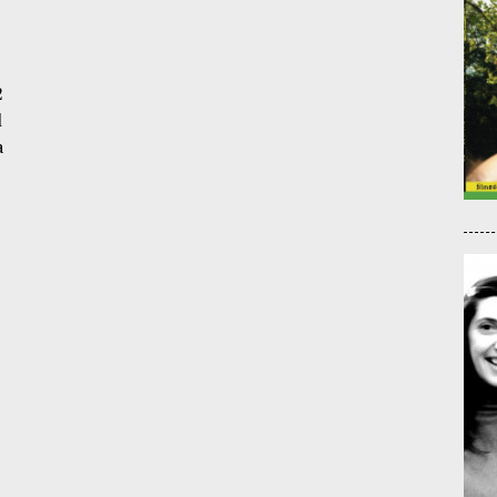
2
l
a