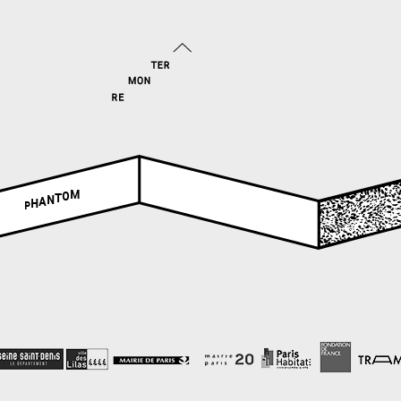
M
O
T
N
A
H
P