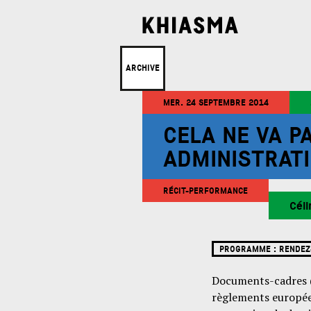
ARCHIVE
MER. 24 SEPTEMBRE 2014
CELA NE VA P
ADMINISTRATI
RÉCIT-PERFORMANCE
Cél
PROGRAMME :
RENDEZ
Documents-cadres (te
règlements européen