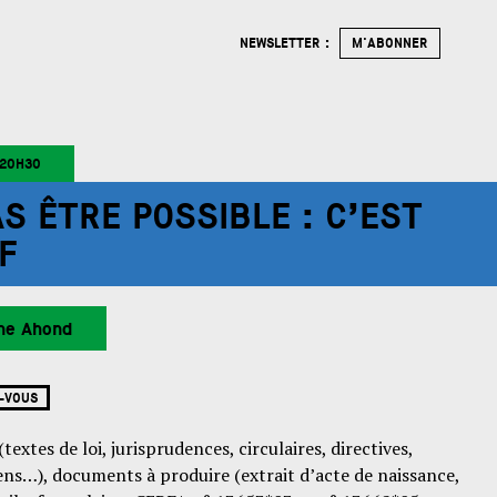
NEWSLETTER :
M'ABONNER
20H30
AS ÊTRE POSSIBLE : C’EST
F
ine Ahond
-VOUS
xtes de loi, jurisprudences, circulaires, directives,
s…), documents à produire (extrait d’acte de naissance,