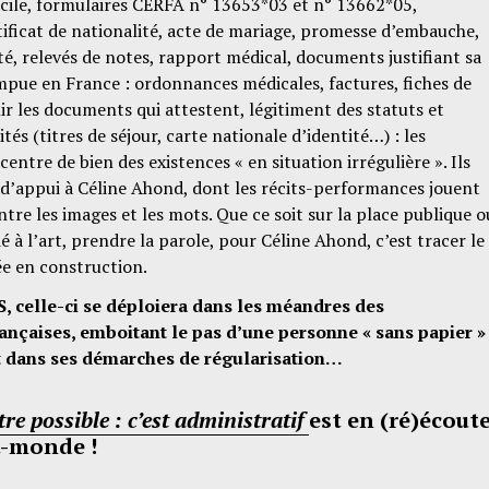
cile, formulaires CERFA n° 13653*03 et n° 13662*05,
rtificat de nationalité, acte de mariage, promesse d’embauche,
ité, relevés de notes, rapport médical, documents justifiant sa
pue en France : ordonnances médicales, factures, fiches de
ir les documents qui attestent, légitiment des statuts et
ités (titres de séjour, carte nationale d’identité…) : les
ntre de bien des existences « en situation irrégulière ». Ils
 d’appui à Céline Ahond, dont les récits-performances jouent
entre les images et les mots. Que ce soit sur la place publique o
 à l’art, prendre la parole, pour Céline Ahond, c’est tracer le
e en construction.
celle-ci se déploiera dans les méandres des
ançaises, emboitant le pas d’une personne « sans papier »
 dans ses démarches de régularisation…
tre possible : c’est administratif
est en (ré)écout
t-monde !