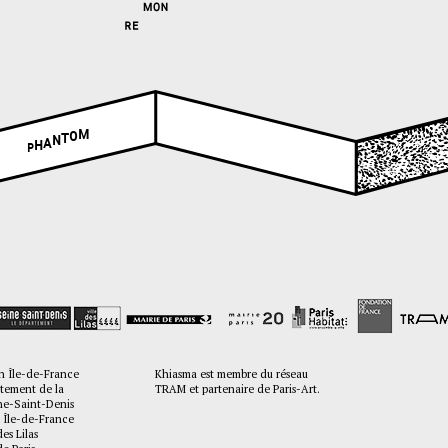
M
O
T
N
A
H
P
n Île-de-France
Khiasma est membre du réseau
tement de la
TRAM et partenaire de Paris-Art.
Saint-Denis
 Île-de-France
des Lilas