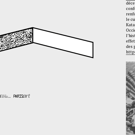
déce
conf
renf
le cu
Kata
Occi
l’hi
effe
des 
http