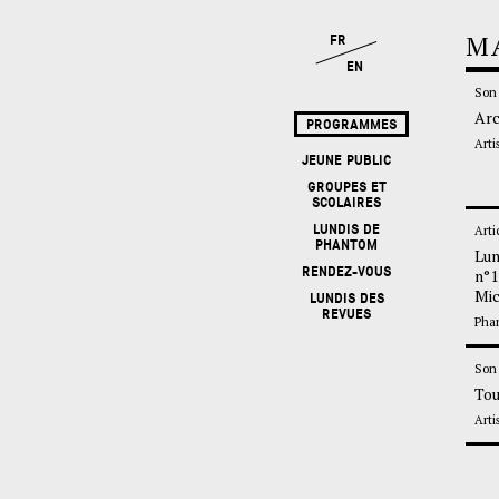
rticle
undi de Phantom
°11 de Pierre
ichelon (3)
hantom
rticle
ettre d’Olivier
arboeuf à Ismaïl
ahri : « Avoir lieu »
rtistes en résidence