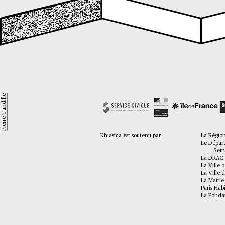
Pierre Tandille
Khiasma est soutenu par :
La Régio
Le Dépar
Seine-
La DRAC 
La Ville d
La Ville d
La Mairie
Paris Hab
La Fonda