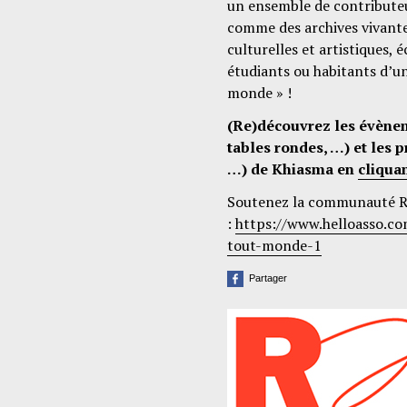
un ensemble de contribute
comme des archives vivantes
culturelles et artistiques, é
étudiants ou habitants d’u
monde » !
(Re)découvrez les évènem
tables rondes, …) et les
…) de Khiasma en
cliquan
Soutenez la communauté R
:
https://www.helloasso.co
tout-monde-1
Partager