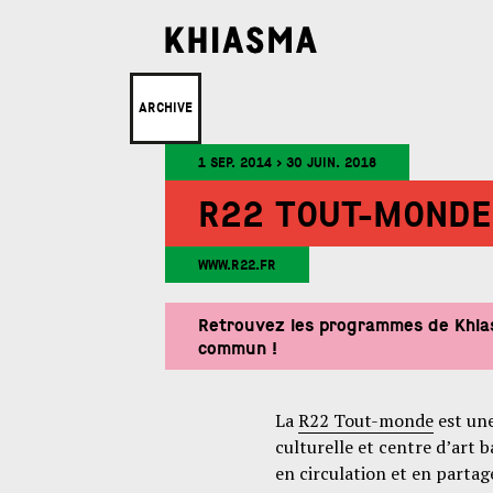
ARCHIVE
1 SEP. 2014 > 30 JUIN. 2018
R22 TOUT-MONDE
WWW.R22.FR
Retrouvez les programmes de Khias
commun !
La
R22 Tout-monde
est une
culturelle et centre d’art b
en circulation et en parta