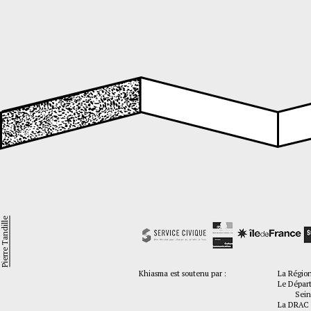
Pierre Tandille
Khiasma est soutenu par :
La Régio
Le Dépar
Seine-
La DRAC 