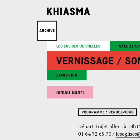
ARCHIVE
LES EGLISES DE CHELLES
SAM. 11 O
VERNISSAGE / SO
EXPOSITION
Ismaïl Bahri
PROGRAMME :
RENDEZ-VOUS
Départ trajet aller : à 14h1
01 64 72 65 70 /
leseglises