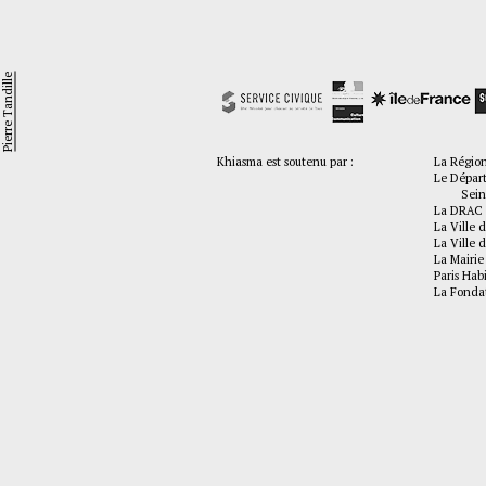
Pierre Tandille
Khiasma est soutenu par :
La Régio
Le Dépar
Seine-
La DRAC 
La Ville d
La Ville d
La Mairie
Paris Hab
La Fonda