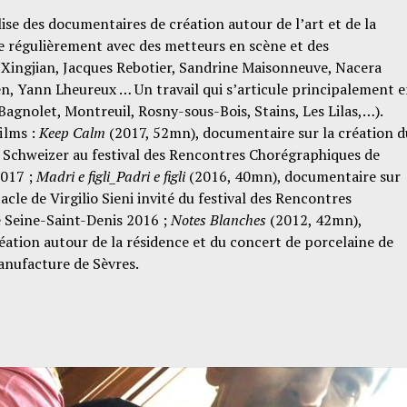
ise des documentaires de création autour de l’art et de la
re régulièrement avec des metteurs en scène et des
Xingjian, Jacques Rebotier, Sandrine Maisonneuve, Nacera
, Yann Lheureux … Un travail qui s’articule principalement 
Bagnolet, Montreuil, Rosny-sous-Bois, Stains, Les Lilas,…).
ilms :
Keep Calm
(2017, 52mn), documentaire sur la création d
 Schweizer au festival des Rencontres Chorégraphiques de
2017 ;
Madri e figli_Padri e figli
(2016, 40mn), documentaire sur
acle de Virgilio Sieni invité du festival des Rencontres
 Seine-Saint-Denis 2016 ;
Notes Blanches
(2012, 42mn),
ation autour de la résidence et du concert de porcelaine de
Manufacture de Sèvres.