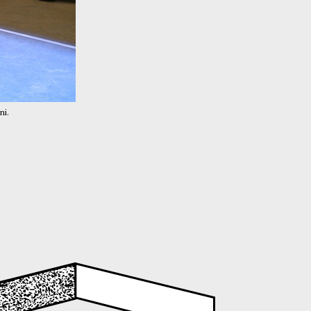
ni.
Image extraite du film de Corinne Dardé, «Madri e Figli_Padri