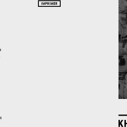
IMPRIMER
a
s
s