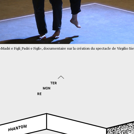
adri e Figli_Padri e Figli», documentaire sur la création du spectacle de Virgilio Sie
M
O
T
N
A
H
P