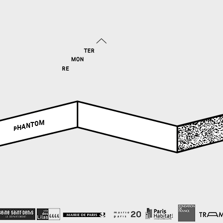
M
O
T
N
A
H
P