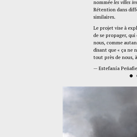
nommée
les villes i
Rétention dans diff
similaires.
Le projet vise à exp
de se propager, qu
nous, comme autant 
disant que « ça ne 
tout près de nous, à
— Estefanía Peñafie