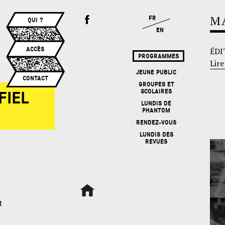
M
FR
QUI ?
EN
ACCÈS
ÉDI
PROGRAMMES
Lire
JEUNE PUBLIC
CONTACT
GROUPES ET
SCOLAIRES
FIEL
LUNDIS DE
PHANTOM
RENDEZ-VOUS
LUNDIS DES
REVUES
t