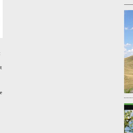
t
t
e