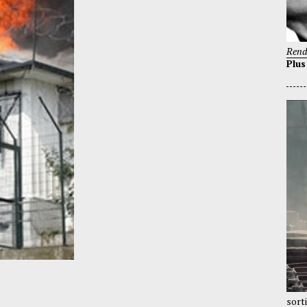
Rend
Plus
sort