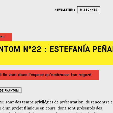
NEWSLETTER :
M'ABONNER
20H
NTOM N°22 : ESTEFANÍA PEÑA
t ils vont dans l'espace qu'embrasse ton regard
 DE PHANTOM
tom
sont des temps privilégiés de présentation, de rencontre e
r d’un projet filmique en cours, dont sont présentés des