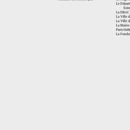
Le Dépar
Seine-
La DRAC 
La Ville d
La Ville d
La Mairie
Paris Hab
La Fonda