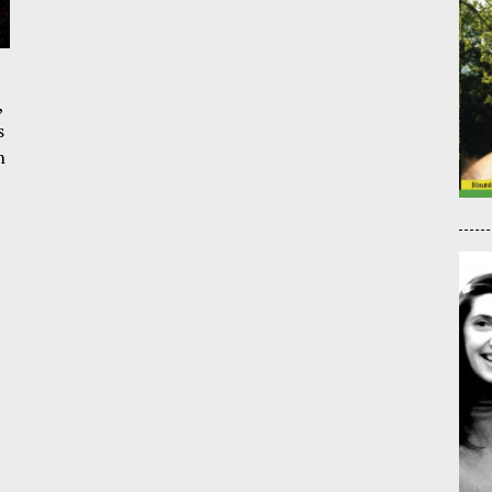
,
s
n