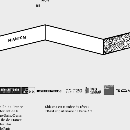
M
O
T
N
A
H
P
n Île-de-France
Khiasma est membre du réseau
tement de la
TRAM et partenaire de Paris-Art.
Saint-Denis
 Île-de-France
des Lilas
de Paris