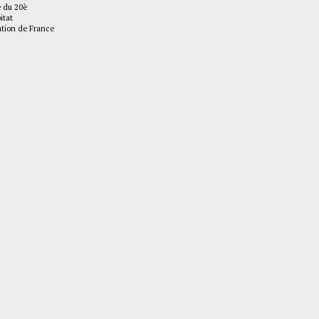
e du 20è
itat
tion de France