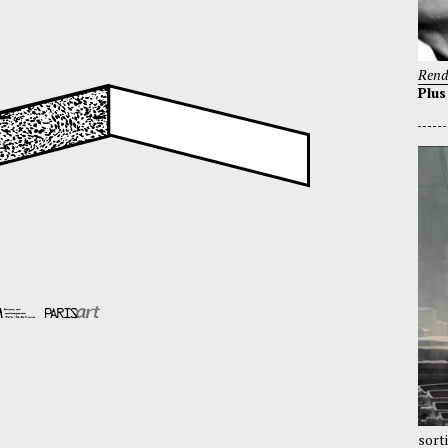
Rend
Plus
sort