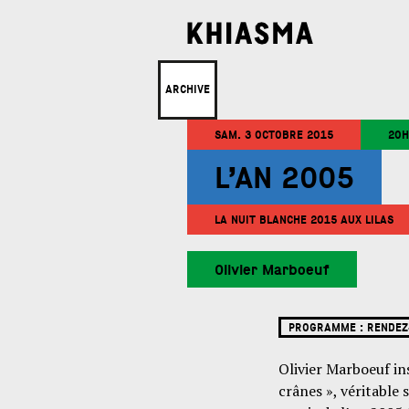
ARCHIVE
SAM. 3 OCTOBRE 2015
20H
L’AN 2005
LA NUIT BLANCHE 2015 AUX LILAS
Olivier Marboeuf
PROGRAMME :
RENDEZ
Olivier Marboeuf ins
crânes », véritable 