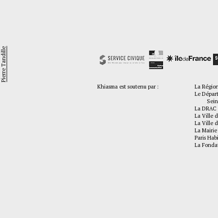
Pierre Tandille
Khiasma est soutenu par :
La Régio
Le Dépar
Seine-
La DRAC 
La Ville d
La Ville d
La Mairie
Paris Hab
La Fonda