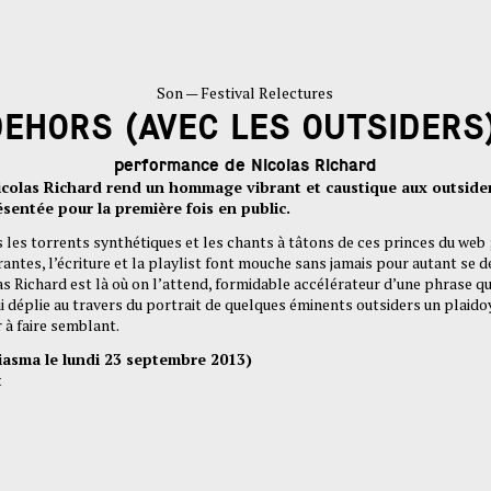
Son — Festival Relectures
DEHORS (AVEC LES OUTSIDERS)
performance de Nicolas Richard
olas Richard rend un hommage vibrant et caustique aux outsider
sentée pour la première fois en public.
les torrents synthétiques et les chants à tâtons de ces princes du web 
antes, l’écriture et la playlist font mouche sans jamais pour autant se d
s Richard est là où on l’attend, formidable accélérateur d’une phrase qu
ui déplie au travers du portrait de quelques éminents outsiders un plaido
r à faire semblant.
iasma le lundi 23 septembre 2013)
t